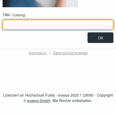
TAN / Losung:
Impressum
|
Datenschutzhinweise
Lizenziert an Hochschule Fulda - evasys 2025.1 (2659)
- Copyright
©
evasys GmbH
öffnet im neuen Fenster
. Alle Rechte vorbehalten.