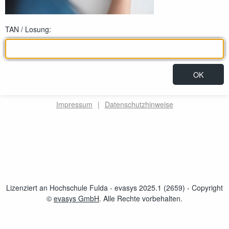
TAN / Losung:
Impressum
|
Datenschutzhinweise
Lizenziert an Hochschule Fulda - evasys 2025.1 (2659)
- Copyright
©
evasys GmbH
öffnet im neuen Fenster
. Alle Rechte vorbehalten.